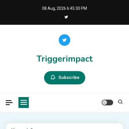
Skip
08 Aug, 2026
6:45:30 PM
to
content
Triggerimpact
Subscribe