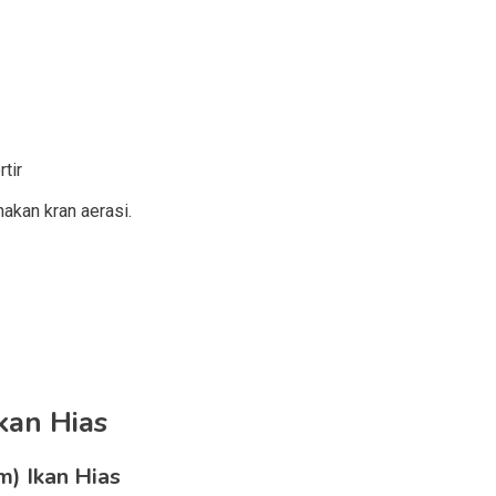
tir
nakan kran aerasi.
kan Hias
) Ikan Hias