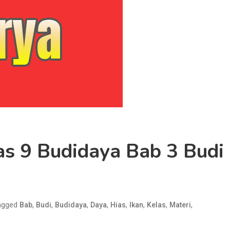
as 9 Budidaya Bab 3 Budi
agged
,
,
,
,
,
,
,
,
Bab
Budi
Budidaya
Daya
Hias
Ikan
Kelas
Materi