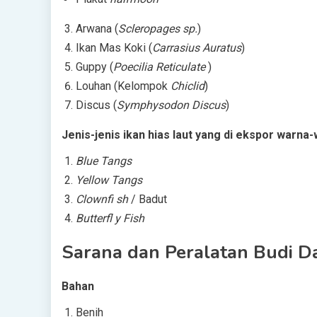
Arwana (
Scleropages sp.
)
Ikan Mas Koki (
Carrasius Auratus
)
Guppy (
Poecilia Reticulate
)
Louhan (Kelompok
Chiclid
)
Discus (
Symphysodon Discus
)
Jenis-jenis ikan hias laut yang di ekspor warna
Blue Tangs
Yellow Tangs
Clownfi sh
/ Badut
Butterfl y Fish
Sarana dan Peralatan Budi D
Bahan
Benih