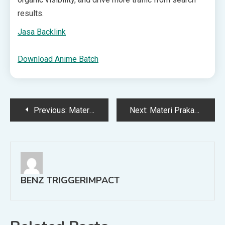
results.
Jasa Backlink
Download Anime Batch
Post
Previous:
Materi Prakarya Kelas 9 Kerajinan Bab 1 Kerajinan Berbasis Media Campuran
Next:
Materi Prakarya Kelas 9 Bab 4 Pengolahan Hasil Peternakan dan Perikanan
navigation
BENZ TRIGGERIMPACT