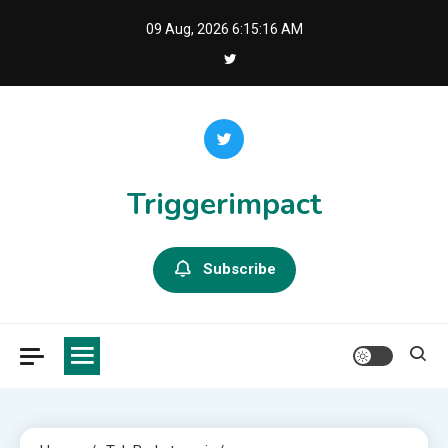
Skip
09 Aug, 2026
6:15:17 AM
to
content
Triggerimpact
Subscribe