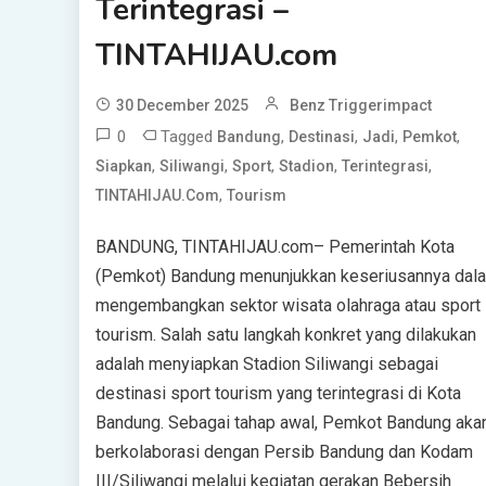
Terintegrasi –
TINTAHIJAU.com
30 December 2025
Benz Triggerimpact
0
Tagged
,
,
,
,
Bandung
Destinasi
Jadi
Pemkot
,
,
,
,
,
Siapkan
Siliwangi
Sport
Stadion
Terintegrasi
,
TINTAHIJAU.com
Tourism
BANDUNG, TINTAHIJAU.com– Pemerintah Kota
(Pemkot) Bandung menunjukkan keseriusannya dal
mengembangkan sektor wisata olahraga atau sport
tourism. Salah satu langkah konkret yang dilakukan
adalah menyiapkan Stadion Siliwangi sebagai
destinasi sport tourism yang terintegrasi di Kota
Bandung. Sebagai tahap awal, Pemkot Bandung aka
berkolaborasi dengan Persib Bandung dan Kodam
III/Siliwangi melalui kegiatan gerakan Bebersih