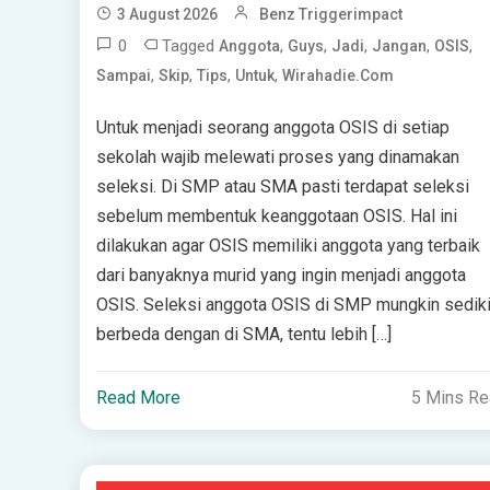
3 August 2026
Benz Triggerimpact
0
Tagged
,
,
,
,
,
Anggota
Guys
Jadi
Jangan
OSIS
,
,
,
,
Sampai
Skip
Tips
Untuk
Wirahadie.com
Untuk menjadi seorang anggota OSIS di setiap
sekolah wajib melewati proses yang dinamakan
seleksi. Di SMP atau SMA pasti terdapat seleksi
sebelum membentuk keanggotaan OSIS. Hal ini
dilakukan agar OSIS memiliki anggota yang terbaik
dari banyaknya murid yang ingin menjadi anggota
OSIS. Seleksi anggota OSIS di SMP mungkin sediki
berbeda dengan di SMA, tentu lebih […]
Read More
5 Mins R