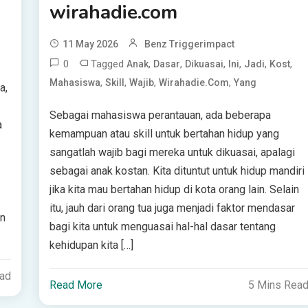
wirahadie.com
11 May 2026
Benz Triggerimpact
0
Tagged
,
,
,
,
,
,
Anak
Dasar
Dikuasai
Ini
Jadi
Kost
,
,
,
,
Mahasiswa
Skill
Wajib
Wirahadie.com
Yang
a,
Sebagai mahasiswa perantauan, ada beberapa
a
kemampuan atau skill untuk bertahan hidup yang
sangatlah wajib bagi mereka untuk dikuasai, apalagi
sebagai anak kostan. Kita dituntut untuk hidup mandiri
jika kita mau bertahan hidup di kota orang lain. Selain
itu, jauh dari orang tua juga menjadi faktor mendasar
an
bagi kita untuk menguasai hal-hal dasar tentang
kehidupan kita […]
ead
Read More
5 Mins Rea