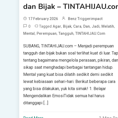
dan Bijak – TINTAHIJAU.co
17 February 2026
Benz Triggerimpact
0
Tagged
,
,
,
,
,
,
Agar
Bijak
Cara
Dan
Jadi
Melatih
,
,
,
Mental
Perempuan
Tangguh
TINTAHIJAU.com
SUBANG, TINTAHIJAU.com – Menjadi perempuan
tangguh dan bijak bukan soal terlihat kuat di luar. Tap
tentang bagaimana mengelola perasaan, pikiran, da
sikap saat menghadapi berbagai tantangan hidup.
Mental yang kuat bisa dilatih sedikit demi sedikit
lewat kebiasaan sehari-hari. Berikut beberapa cara
yang bisa dilakukan, yuk kita simak! 1. Belajar
Mengendalikan EmosiTidak semua hal harus
ditanggapi […]