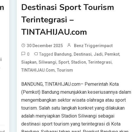
m
Destinasi Sport Tourism
Terintegrasi –
TINTAHIJAU.com
30 December 2025
Benz Triggerimpact
0
Tagged
,
,
,
,
Bandung
Destinasi
Jadi
Pemkot
i
,
,
,
,
,
Siapkan
Siliwangi
Sport
Stadion
Terintegrasi
n
,
TINTAHIJAU.com
Tourism
BANDUNG, TINTAHIJAU.com– Pemerintah Kota
(Pemkot) Bandung menunjukkan keseriusannya dalam
mengembangkan sektor wisata olahraga atau sport
tourism. Salah satu langkah konkret yang dilakukan
adalah menyiapkan Stadion Siliwangi sebagai
destinasi sport tourism yang terintegrasi di Kota
Bandung. Sebagai tahap awal, Pemkot Bandung akan