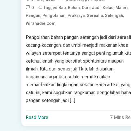
0
Tagged
,
,
,
,
,
,
Bab
Bahan
Dari
Jadi
Kelas
Materi
,
,
,
,
,
Pangan
Pengolahan
Prakarya
Serealia
Setengah
Wirahadie.com
Pengolahan bahan pangan setengah jadi dari sereali
kacang-kacangan, dan umbi menjadi makanan khas
wilayah setempat tentunya sangat penting untuk kit
ketahui, entah yang bersifat spontanitas maupun
ilmiah. Kita dari semenjak Tk telah diajarkan
bagaimana agar kita selalu memiliki sikap
memanfaatkan lingkungan sekitar. Pada artikel yang
satu ini, kami suguhkan rangkuman pengolahan bah
pangan setengah jadi […]
Read More
7 Mins R