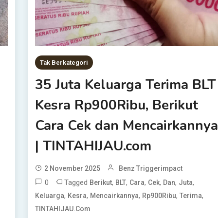
Tak Berkategori
35 Juta Keluarga Terima BLT
Kesra Rp900Ribu, Berikut
Cara Cek dan Mencairkanny
| TINTAHIJAU.com
2 November 2025
Benz Triggerimpact
0
Tagged
,
,
,
,
,
,
Berikut
BLT
Cara
Cek
Dan
Juta
,
,
,
,
,
Keluarga
Kesra
Mencairkannya
Rp900Ribu
Terima
TINTAHIJAU.com