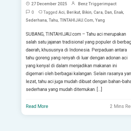
27 December 2025
Benz Triggerimpact
0
Tagged
,
,
,
,
,
,
Aci
Berikut
Bikin
Cara
Dan
Enak
,
,
,
Sederhana
Tahu
TINTAHIJAU.com
Yang
SUBANG, TINTAHIJAU.com – Tahu aci merupakan
salah satu jajanan tradisional yang populer di berba
daerah, khususnya di Indonesia. Perpaduan antara
tahu goreng yang renyah di luar dengan adonan aci
yang kenyal di dalam menjadikan makanan ini
digemari oleh berbagai kalangan. Selain rasanya ya
lezat, tahu aci juga mudah dibuat dengan bahan-bah
sederhana yang mudah ditemukan. […]
Read More
2 Mins R