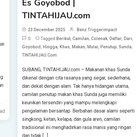
Es Goyobod |
TINTAHIJAU.com
23 December 2025
Benz Triggerimpact
0
Tagged
,
,
,
,
,
Berikut
Camilan
Colenak
Daftar
Dari
gai
,
,
,
,
,
,
,
Goyobod
Hingga
Khas
Makan
Mulai
Penutup
Sunda
TINTAHIJAU.com
SUBANG, TINTAHIJAU.com – Makanan khas Sunda
ng
dikenal dengan cita rasanya yang segar, sederhana,
an
dan dekat dengan alam. Tak hanya hidangan utama,
camilan penutup makan khas Sunda juga memiliki
keunikan tersendiri yang mampu melengkapi
pengalaman bersantap. Berbahan dasar alami seperti
ead
singkong, ketan, kelapa, dan gula aren, camilan
tradisional ini menghadirkan rasa manis yang ringan
dan tidak […]