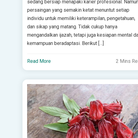
sedang bersiap menapaki karier profesional. Namun
persaingan yang semakin ketat menuntut setiap
individu untuk memiliki keterampilan, pengetahuan,
dan sikap yang matang. Tidak cukup hanya
mengandalkan ijazah, tetapi juga kesiapan mental d
kemampuan beradaptasi. Berikut […]
Read More
2 Mins R