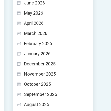
June 2026
May 2026
April 2026
March 2026
February 2026
January 2026
December 2025
November 2025
October 2025
September 2025
August 2025