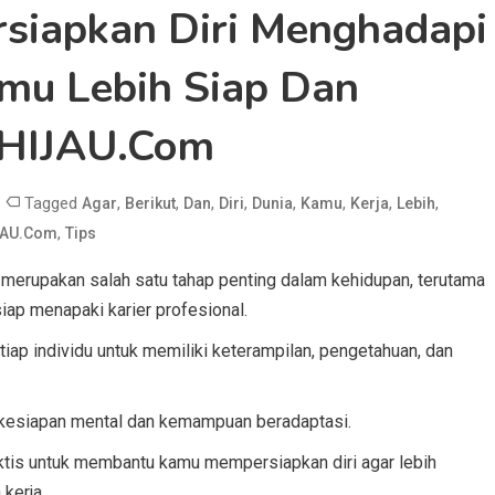
rsiapkan Diri Menghadapi
amu Lebih Siap Dan
TAHIJAU.com
Tagged
,
,
,
,
,
,
,
,
Agar
Berikut
Dan
Diri
Dunia
Kamu
Kerja
Lebih
,
JAU.com
Tips
erupakan salah satu tahap penting dalam kehidupan, terutama
siap menapaki karier profesional.
ap individu untuk memiliki keterampilan, pengetahuan, dan
a kesiapan mental dan kemampuan beradaptasi.
aktis untuk membantu kamu mempersiapkan diri agar lebih
kerja.