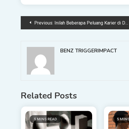
Post
Previous:
Inilah Beberapa Peluang Karier di Dunia digital yang Semakin Berkembang dan Sangat Diminati Saat Ini | TINTAHIJAU.com
navigation
BENZ TRIGGERIMPACT
Related Posts
5 MINS READ
5 MIN