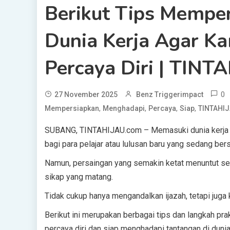
Berikut Tips Mempe
Dunia Kerja Agar K
Percaya Diri | TIN
0
27 November 2025
Benz Triggerimpact
,
,
,
,
Mempersiapkan
Menghadapi
Percaya
Siap
TINTAHI
SUBANG, TINTAHIJAU.com – Memasuki dunia kerja m
bagi para pelajar atau lulusan baru yang sedang ber
Namun, persaingan yang semakin ketat menuntut seti
sikap yang matang.
Tidak cukup hanya mengandalkan ijazah, tetapi jug
Berikut ini merupakan berbagai tips dan langkah pr
percaya diri dan siap menghadapi tantangan di dunia 