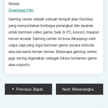
Resep
Download Film
Gaming center adalah sebuah tempat atau fasilitas
yang menyediakan berbagai perangkat dan layanan
untuk bermain video game, baik di PC, konsol, maupun
mesin arcade. Gaming center ini bisa dikunjungi oleh
siapa saja yang ingin bermain game secara individu
atau bersama teman-teman. Beberapa gaming center
juga sering digunakan sebagai lokasi turnamen game
atau esports.
Post
Previous:
Bupati Subang Tegaskan Industri Wajib Gunakan App ‘Nyari Gawe’ untuk Rekrut Pegawai
Next:
Menenangkan dan Menyegarkan, Yuk Lepas Penat di Curug Ciparay Tasikmalaya! | TINTAHIJAU.com
navigation