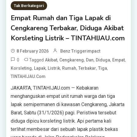
Tak Berkategori
Empat Rumah dan Tiga Lapak di
Cengkareng Terbakar, Diduga Akibat
Korsleting Listrik – TINTAHIJAU.com
8 February 2026
Benz Triggerimpact
0
Tagged
,
,
,
,
,
Akibat
Cengkareng
Dan
Diduga
Empat
,
,
,
,
,
,
Korsleting
Lapak
Listrik
Rumah
Terbakar
Tiga
TINTAHIJAU.com
JAKARTA, TINTAHIJAU.com — Kebakaran
menghanguskan empat unit rumah warga dan tiga
lapak semipermanen di kawasan Cengkareng, Jakarta
Barat, Sabtu (31/1/2026) pagi. Peristiwa tersebut
diduga dipicu korsleting listrik. Api pertama kali
terlihat membesar dari sebuah lapak plastik bekas