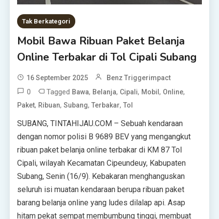
Tak Berkategori
Mobil Bawa Ribuan Paket Belanja
Online Terbakar di Tol Cipali Subang
16 September 2025
Benz Triggerimpact
0
Tagged
,
,
,
,
,
Bawa
Belanja
Cipali
Mobil
Online
,
,
,
,
Paket
Ribuan
Subang
Terbakar
Tol
SUBANG, TINTAHIJAU.COM – Sebuah kendaraan
dengan nomor polisi B 9689 BEV yang mengangkut
ribuan paket belanja online terbakar di KM 87 Tol
Cipali, wilayah Kecamatan Cipeundeuy, Kabupaten
Subang, Senin (16/9). Kebakaran menghanguskan
seluruh isi muatan kendaraan berupa ribuan paket
barang belanja online yang ludes dilalap api. Asap
hitam pekat sempat membumbung tinggi, membuat