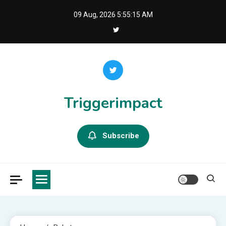
Skip
09 Aug, 2026
5:55:15 AM
to
content
Triggerimpact
Subscribe