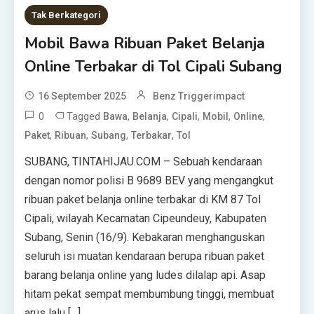
Tak Berkategori
Mobil Bawa Ribuan Paket Belanja
Online Terbakar di Tol Cipali Subang
16 September 2025
Benz Triggerimpact
0
Tagged
,
,
,
,
,
Bawa
Belanja
Cipali
Mobil
Online
,
,
,
,
Paket
Ribuan
Subang
Terbakar
Tol
SUBANG, TINTAHIJAU.COM – Sebuah kendaraan
dengan nomor polisi B 9689 BEV yang mengangkut
ribuan paket belanja online terbakar di KM 87 Tol
Cipali, wilayah Kecamatan Cipeundeuy, Kabupaten
Subang, Senin (16/9). Kebakaran menghanguskan
seluruh isi muatan kendaraan berupa ribuan paket
barang belanja online yang ludes dilalap api. Asap
hitam pekat sempat membumbung tinggi, membuat
arus lalu […]