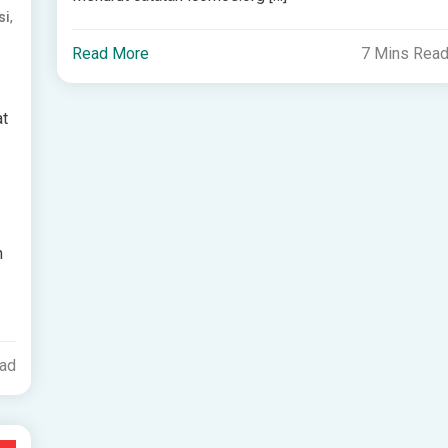
,
si
Read More
7 Mins Rea
at
n
ead