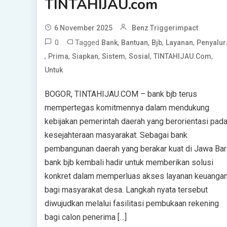
TINTAHIJAU.com
6 November 2025
Benz Triggerimpact
0
Tagged
,
,
,
,
Bank
Bantuan
Bjb
Layanan
Penyalur
,
,
,
,
,
,
Prima
Siapkan
Sistem
Sosial
TINTAHIJAU.com
Untuk
BOGOR, TINTAHIJAU.COM – bank bjb terus
mempertegas komitmennya dalam mendukung
kebijakan pemerintah daerah yang berorientasi pad
kesejahteraan masyarakat. Sebagai bank
pembangunan daerah yang berakar kuat di Jawa Bar
bank bjb kembali hadir untuk memberikan solusi
konkret dalam memperluas akses layanan keuanga
bagi masyarakat desa. Langkah nyata tersebut
diwujudkan melalui fasilitasi pembukaan rekening
bagi calon penerima […]