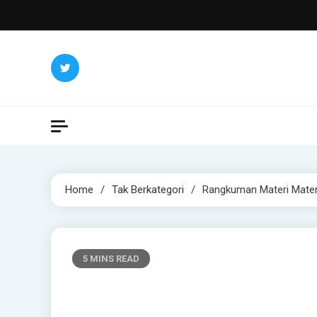
Skip
to
content
Home
Tak Berkategori
Rangkuman Materi Matem
5 MINS READ