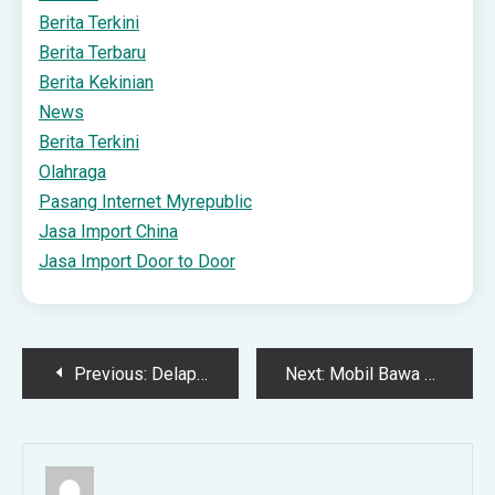
Berita Terkini
Berita Terbaru
Berita Kekinian
News
Berita Terkini
Olahraga
Pasang Internet Myrepublic
Jasa Import China
Jasa Import Door to Door
Post
Previous:
Delapan Agenda Jangka Panjang dalam 17+8 Tuntutan Rakyat | TINTAHIJAU.com
Next:
Mobil Bawa Ribuan Paket Belanja Online Terbakar di Tol Cipali Subang
navigation