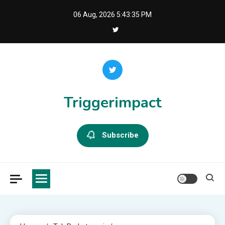
Skip
06 Aug, 2026
5:43:37 PM
to
content
Triggerimpact
Subscribe