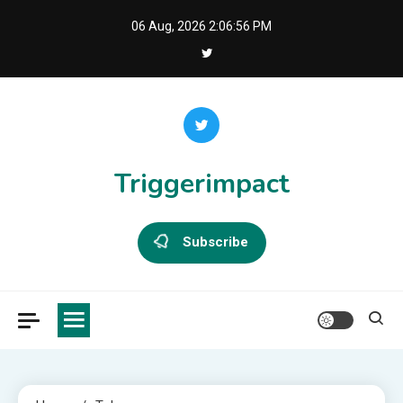
Skip
06 Aug, 2026
2:06:57 PM
to
content
Triggerimpact
Subscribe