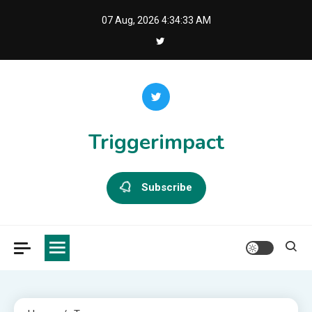
Skip
07 Aug, 2026
4:34:34 AM
to
content
Triggerimpact
Subscribe