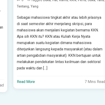
0
Tagged
,
,
,
,
,
,
,
Duka
Hal
Kamu
KKN
Perlu
Suka
Tahu
,
Tentang
Yang
,
a
Sebagai mahasiswa tingkat akhir atau lebih jelasnya
di saat semester akhir menjelang skripsi, para
an
mahasiswa akan menjalani kegiatan bernama KKN.
Apa sih KKN itu? KKN atau Kuliah Kerja Nyata
merupakan suatu kegiatan dimana mahasiswa
diterjunkan langsung kepada masyarakat (atau dalam
artian pengabdian masyarakat). KKN bertujuan untuk
melakukan pendekatan lintas keilmuan dan sektoral
pada waktu dan […]
Read More
7 Mins Rea
ead