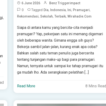
6 June 2026
Benz Triggerimpact
0
Tagged
,
,
,
,
Dia
Indonesia
Ini
Pramugari
,
,
,
Rekomendasi
Sekolah
Terbaik
Wirahadie.com
gi,
Siapa di antara kamu yang bercita-cita menjadi
pramugari? Yap, pekerjaan satu ini memang digemari
oleh beberapa wanita. Gimana engga sih guys?
Bekerja sambil jalan-jalan, kurang enak apa coba?
Bahkan salah satu teman penulis juga bercerita
an
tentang tunjangan make-up bagi para pramugari.
n
Namun, ternyata untuk sampai ke tahap pramugari itu
ga mudah lho. Ada serangkaian pelatihan […]
ead
Read More
8 Mins Rea