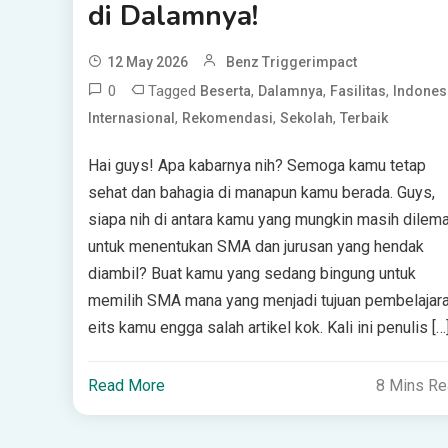
di Dalamnya!
12 May 2026
Benz Triggerimpact
0
Tagged
,
,
,
Beserta
Dalamnya
Fasilitas
Indones
,
,
,
Internasional
Rekomendasi
Sekolah
Terbaik
Hai guys! Apa kabarnya nih? Semoga kamu tetap
sehat dan bahagia di manapun kamu berada. Guys,
siapa nih di antara kamu yang mungkin masih dilem
untuk menentukan SMA dan jurusan yang hendak
diambil? Buat kamu yang sedang bingung untuk
memilih SMA mana yang menjadi tujuan pembelajara
eits kamu engga salah artikel kok. Kali ini penulis […
Read More
8 Mins R