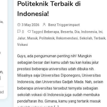
Politeknik Terbaik di
Indonesia!
,
ia
3 May 2026
Benz Triggerimpact
0
Tagged
,
,
,
,
,
Beberapa
Beserta
Dia
Indonesia
Ini
,
,
,
,
,
,
Jalur
Masuk
Politeknik
Rekomendasi
Sekolah
Terbaik
Vokasi
a
Guys, ada pengumuman penting nih! Mungkin
sebagian besar dari kamu udah tau kan kalau jalur
prestasi beberapa universitas udah dibuka nih.
n,
Misalnya saja Universitas Diponegoro, Universitas
]
Indonesia, dan Universitas Gadjah Mada. Nah, selain
beberapa universitas tersebut ternyata sebagian
ead
sekolah vokasi di Indonesia juga sudah membuka
pendaftaran lho. Gimana, kamu yang tertarik masuk