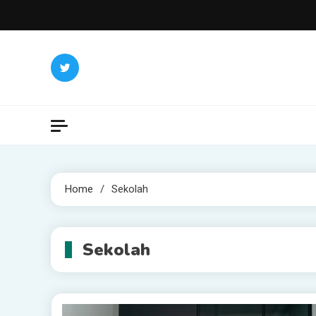
Skip
to
content
Home
Sekolah
Sekolah