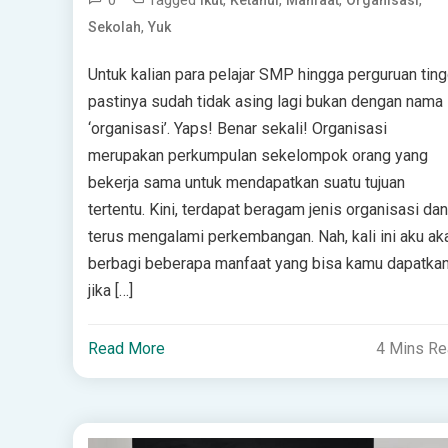
0
Tagged
,
,
,
,
Ikut
Ketahui
Manfaat
Organisasi
,
Sekolah
Yuk
Untuk kalian para pelajar SMP hingga perguruan ting
pastinya sudah tidak asing lagi bukan dengan nama
‘organisasi’. Yaps! Benar sekali! Organisasi
merupakan perkumpulan sekelompok orang yang
bekerja sama untuk mendapatkan suatu tujuan
tertentu. Kini, terdapat beragam jenis organisasi dan
terus mengalami perkembangan. Nah, kali ini aku ak
berbagi beberapa manfaat yang bisa kamu dapatka
jika […]
Read More
4 Mins R