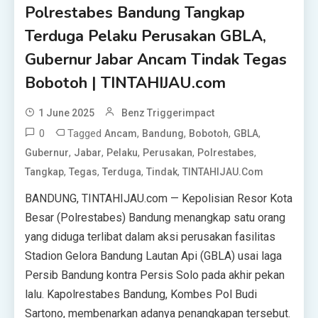
Polrestabes Bandung Tangkap
Terduga Pelaku Perusakan GBLA,
Gubernur Jabar Ancam Tindak Tegas
Bobotoh | TINTAHIJAU.com
1 June 2025
Benz Triggerimpact
0
Tagged
,
,
,
,
Ancam
Bandung
Bobotoh
GBLA
,
,
,
,
,
Gubernur
Jabar
Pelaku
Perusakan
Polrestabes
,
,
,
,
Tangkap
Tegas
Terduga
Tindak
TINTAHIJAU.com
BANDUNG, TINTAHIJAU.com — Kepolisian Resor Kota
Besar (Polrestabes) Bandung menangkap satu orang
yang diduga terlibat dalam aksi perusakan fasilitas
Stadion Gelora Bandung Lautan Api (GBLA) usai laga
Persib Bandung kontra Persis Solo pada akhir pekan
lalu. Kapolrestabes Bandung, Kombes Pol Budi
Sartono, membenarkan adanya penangkapan tersebut.