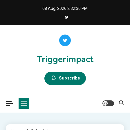
Skip
08 Aug, 2026
2:32:31 PM
to
content
Triggerimpact
Subscribe