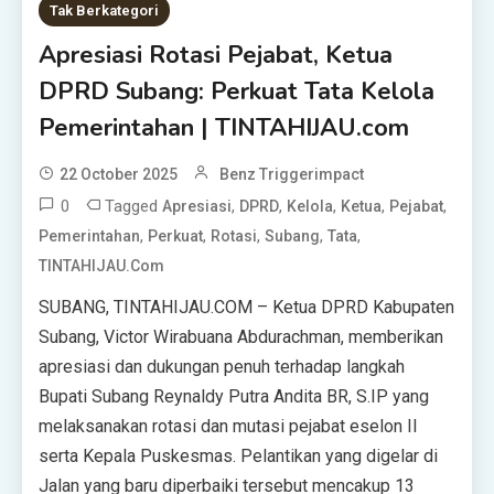
Tak Berkategori
Apresiasi Rotasi Pejabat, Ketua
DPRD Subang: Perkuat Tata Kelola
Pemerintahan | TINTAHIJAU.com
22 October 2025
Benz Triggerimpact
0
Tagged
,
,
,
,
,
Apresiasi
DPRD
Kelola
Ketua
Pejabat
,
,
,
,
,
Pemerintahan
Perkuat
Rotasi
Subang
Tata
TINTAHIJAU.com
SUBANG, TINTAHIJAU.COM – Ketua DPRD Kabupaten
Subang, Victor Wirabuana Abdurachman, memberikan
apresiasi dan dukungan penuh terhadap langkah
Bupati Subang Reynaldy Putra Andita BR, S.IP yang
melaksanakan rotasi dan mutasi pejabat eselon II
serta Kepala Puskesmas. Pelantikan yang digelar di
Jalan yang baru diperbaiki tersebut mencakup 13