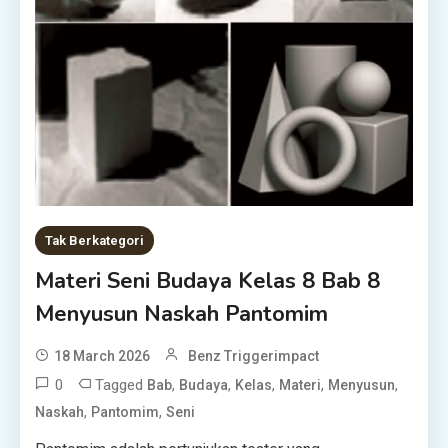
Tak Berkategori
Materi Seni Budaya Kelas 8 Bab 8
Menyusun Naskah Pantomim
18 March 2026
Benz Triggerimpact
0
Tagged
,
,
,
,
,
Bab
Budaya
Kelas
Materi
Menyusun
,
,
Naskah
Pantomim
Seni