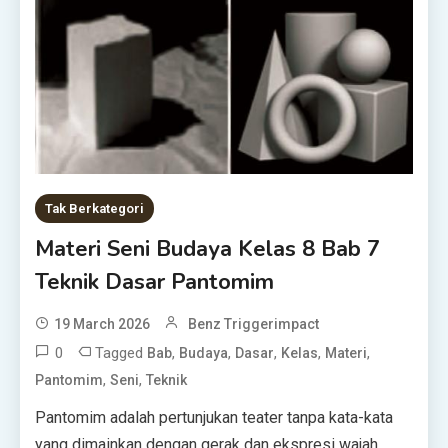
Tak Berkategori
Materi Seni Budaya Kelas 8 Bab 7
Teknik Dasar Pantomim
19 March 2026
Benz Triggerimpact
0
Tagged
,
,
,
,
,
Bab
Budaya
Dasar
Kelas
Materi
,
,
Pantomim
Seni
Teknik
Pantomim adalah pertunjukan teater tanpa kata-kata
yang dimainkan dengan gerak dan ekspresi wajah