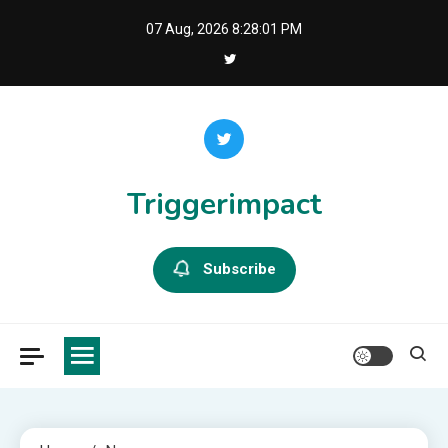
Skip
07 Aug, 2026
8:28:01 PM
to
content
Triggerimpact
Subscribe