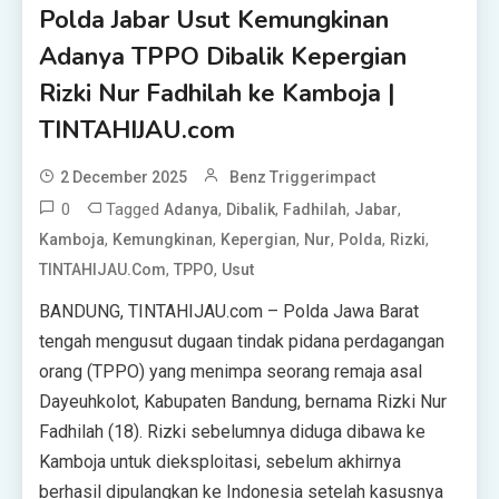
Polda Jabar Usut Kemungkinan
Adanya TPPO Dibalik Kepergian
Rizki Nur Fadhilah ke Kamboja |
TINTAHIJAU.com
2 December 2025
Benz Triggerimpact
0
Tagged
,
,
,
,
Adanya
Dibalik
Fadhilah
Jabar
,
,
,
,
,
,
Kamboja
Kemungkinan
Kepergian
Nur
Polda
Rizki
,
,
TINTAHIJAU.com
TPPO
Usut
BANDUNG, TINTAHIJAU.com – Polda Jawa Barat
tengah mengusut dugaan tindak pidana perdagangan
orang (TPPO) yang menimpa seorang remaja asal
Dayeuhkolot, Kabupaten Bandung, bernama Rizki Nur
Fadhilah (18). Rizki sebelumnya diduga dibawa ke
Kamboja untuk dieksploitasi, sebelum akhirnya
berhasil dipulangkan ke Indonesia setelah kasusnya