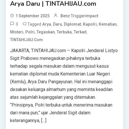
Arya Daru | TINTAHIJAU.com
1 September 2025
Benz Triggerimpact
0
Tagged
,
,
,
,
,
Arya
Daru
Diplomat
Kapolri
Kematian
,
,
,
,
,
Misteri
Polri
Tegaskan
Terbuka
Terkait
TINTAHIJAU.com
JAKARTA, TINTAHIJAU.com – Kapolri Jenderal Listyo
Sigit Prabowo menegaskan pihaknya terbuka
terhadap segala masukan dalam mengusut kasus
kematian diplomat muda Kementerian Luar Negeri
(Kemlu), Arya Daru Pangayunan. Hal ini menanggapi
desakan keluarga almarhum yang meminta keadilan
atas sejumlah kejanggalan yang ditemukan.
“Prinsipnya, Polri terbuka untuk menerima masukan
dari mana pun,” ujar Jenderal Sigit dalam
keterangannya, […]