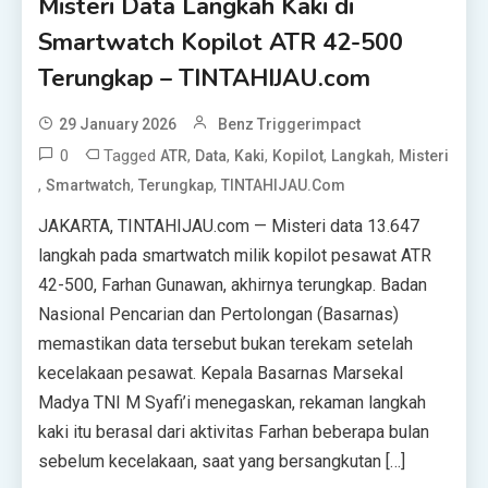
Misteri Data Langkah Kaki di
Smartwatch Kopilot ATR 42-500
Terungkap – TINTAHIJAU.com
29 January 2026
Benz Triggerimpact
0
Tagged
,
,
,
,
,
ATR
Data
Kaki
Kopilot
Langkah
Misteri
,
,
,
Smartwatch
Terungkap
TINTAHIJAU.com
JAKARTA, TINTAHIJAU.com — Misteri data 13.647
langkah pada smartwatch milik kopilot pesawat ATR
42-500, Farhan Gunawan, akhirnya terungkap. Badan
Nasional Pencarian dan Pertolongan (Basarnas)
memastikan data tersebut bukan terekam setelah
kecelakaan pesawat. Kepala Basarnas Marsekal
Madya TNI M Syafi’i menegaskan, rekaman langkah
kaki itu berasal dari aktivitas Farhan beberapa bulan
sebelum kecelakaan, saat yang bersangkutan […]