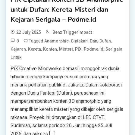
untuk Dufan: Kereta Misteri dan
Kejaran Serigala – Podme.id
22 July 2025
Benz Triggerimpact
0
Tagged
,
,
,
,
Anamorphic
Ciptakan
Dan
Dufan
,
,
,
,
,
,
,
Kejaran
Kereta
Konten
Misteri
PiX
Podme.id
Serigala
Untuk
PiX Creative Mindworks berhasil menggebrak dunia
hiburan dengan kampanye visual promosi yang
menarik perhatian publik di Jakarta. Dalam kolaborasi
dengan Dunia Fantasi (Dufan), perusahaan ini
mempersembahkan konten 3D anamorphic yang
menampilkan kereta misteri yang dikejar oleh serigala
raksasa. Proyek ini ditayangkan di LED CTVT,
Sudirman, selama periode 26 Juni hingga 25 Juli
2025, dan sukses […]