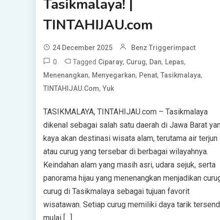
Tasikmalaya! |
TINTAHIJAU.com
24 December 2025
Benz Triggerimpact
0
Tagged
,
,
,
,
Ciparay
Curug
Dan
Lepas
,
,
,
,
Menenangkan
Menyegarkan
Penat
Tasikmalaya
,
TINTAHIJAU.com
Yuk
TASIKMALAYA, TINTAHIJAU.com – Tasikmalaya
dikenal sebagai salah satu daerah di Jawa Barat ya
kaya akan destinasi wisata alam, terutama air terjun
atau curug yang tersebar di berbagai wilayahnya.
Keindahan alam yang masih asri, udara sejuk, serta
panorama hijau yang menenangkan menjadikan curu
curug di Tasikmalaya sebagai tujuan favorit
wisatawan. Setiap curug memiliki daya tarik tersendi
mulai […]