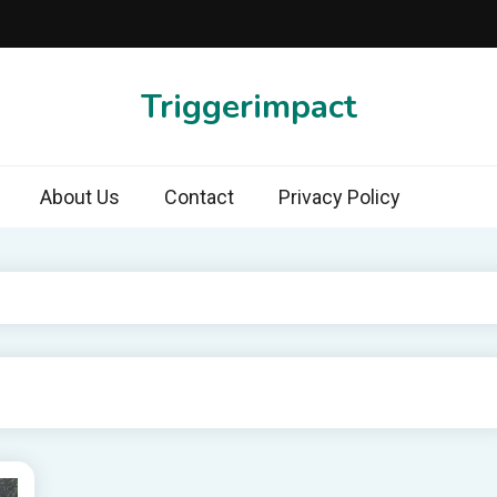
Triggerimpact
About Us
Contact
Privacy Policy