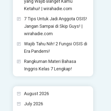
yang Wajib Banget Kamu
Ketahui! | wirahadie.com
7 Tips Untuk Jadi Anggota OSIS!
Jangan Sampai di Skip Guys! |
wirahadie.com
Wajib Tahu Nih! 2 Fungsi OSIS di
Era Pandemi!
Rangkuman Materi Bahasa
Inggris Kelas 7 Lengkap!
August 2026
July 2026