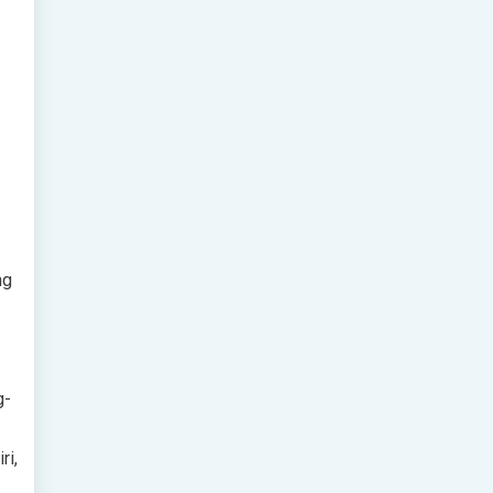
ng
g-
ri,