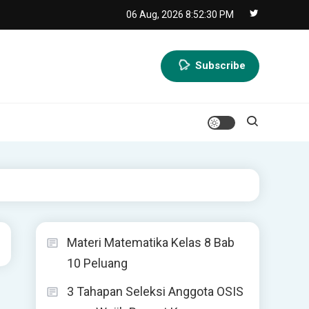
06 Aug, 2026
8:52:31 PM
Subscribe
Materi Matematika Kelas 8 Bab
10 Peluang
3 Tahapan Seleksi Anggota OSIS