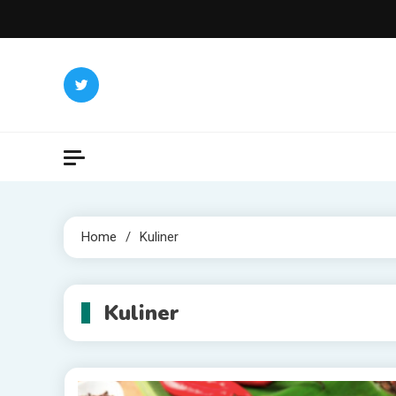
Skip
to
content
Home
Kuliner
Kuliner