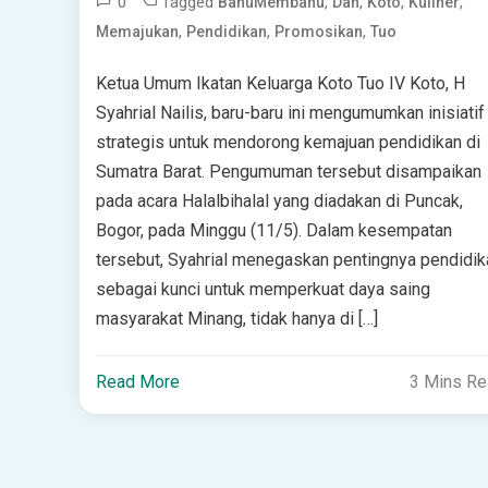
0
Tagged
,
,
,
,
BahuMembahu
Dan
Koto
Kuliner
,
,
,
Memajukan
Pendidikan
Promosikan
Tuo
Ketua Umum Ikatan Keluarga Koto Tuo IV Koto, H
Syahrial Nailis, baru-baru ini mengumumkan inisiatif
strategis untuk mendorong kemajuan pendidikan di
Sumatra Barat. Pengumuman tersebut disampaikan
pada acara Halalbihalal yang diadakan di Puncak,
Bogor, pada Minggu (11/5). Dalam kesempatan
tersebut, Syahrial menegaskan pentingnya pendidik
sebagai kunci untuk memperkuat daya saing
masyarakat Minang, tidak hanya di […]
Read More
3 Mins R