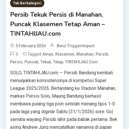
Tak Berkategori
Persib Tekuk Persis di Manahan,
Puncak Klasemen Tetap Aman –
TINTAHIJAU.com
5 February 2026
Benz Triggerimpact
0
Tagged
,
,
,
,
Aman
Klasemen
Manahan
Persib
,
,
,
,
Persis
Puncak
Tekuk
Tetap
TINTAHIJAU.com
SOLO, TINTAHIJAU.com — Persib Bandung kembali
menunjukkan konsistensinya di kompetisi Super
League 2025/2026. Bertandang ke Stadion Manahan,
markas Persis Solo, Maung Bandung berhasil
membawa pulang tiga poin setelah menang tipis 1-0
pada laga yang digelar Sabtu (31/1/2026) sore. Gol
semata wayang Persib lahir pada babak pertama. Bek
asing Andrew Jung mencatatkan namanya di papan