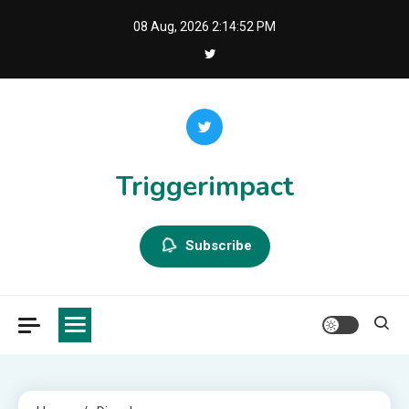
Skip
08 Aug, 2026
2:14:53 PM
to
content
Triggerimpact
Subscribe