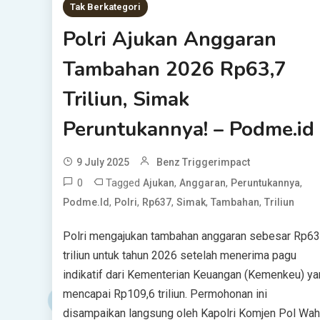
Tak Berkategori
Polri Ajukan Anggaran
Tambahan 2026 Rp63,7
Triliun, Simak
Peruntukannya! – Podme.id
9 July 2025
Benz Triggerimpact
0
Tagged
,
,
,
Ajukan
Anggaran
Peruntukannya
,
,
,
,
,
Podme.id
Polri
Rp637
Simak
Tambahan
Triliun
Polri mengajukan tambahan anggaran sebesar Rp63
triliun untuk tahun 2026 setelah menerima pagu
indikatif dari Kementerian Keuangan (Kemenkeu) y
mencapai Rp109,6 triliun. Permohonan ini
disampaikan langsung oleh Kapolri Komjen Pol Wa