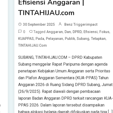
Efisiensi Anggaran |
TINTAHIJAU.com
30 September 2025
Benz Triggerimpact
0
Tagged
,
,
,
,
,
Anggaran
Dan
DPRD
Efisiensi
Fokus
,
,
,
,
,
,
KUAPPAS
Pada
Pelayanan
Publik
Subang
Tetapkan
TINTAHIJAU.com
SUBANG, TINTAHIJAU.COM – DPRD Kabupaten
Subang menggelar Rapat Paripurna dengan agenda
penetapan Kebijakan Umum Anggaran serta Prioritas
dan Plafon Anggaran Sementara (KUA-PPAS) Tahun
Anggaran 2026 di Ruang Sidang DPRD Subang, Jumat
(26/9/2025). Rapat diawali dengan pembacaan
laporan Badan Anggaran DPRD terkait rancangan KUA
h
PPAS 2026. Dalam laporan tersebut disampaikan
g
bahwa alokasi belanja daerah difokuskan pada tiga […]