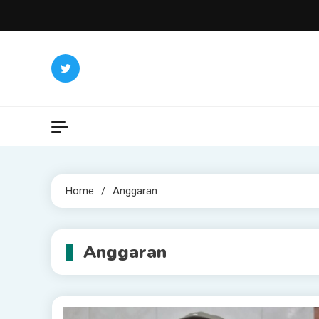
Skip
to
content
Home
Anggaran
Anggaran