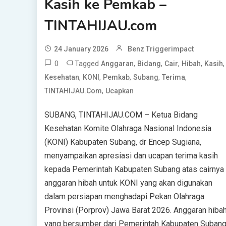
Kasih ke Pemkab –
TINTAHIJAU.com
24 January 2026
Benz Triggerimpact
0
Tagged
,
,
,
,
,
Anggaran
Bidang
Cair
Hibah
Kasih
,
,
,
,
,
Kesehatan
KONI
Pemkab
Subang
Terima
,
TINTAHIJAU.com
Ucapkan
SUBANG, TINTAHIJAU.COM – Ketua Bidang
Kesehatan Komite Olahraga Nasional Indonesia
(KONI) Kabupaten Subang, dr Encep Sugiana,
menyampaikan apresiasi dan ucapan terima kasih
kepada Pemerintah Kabupaten Subang atas cairnya
anggaran hibah untuk KONI yang akan digunakan
dalam persiapan menghadapi Pekan Olahraga
Provinsi (Porprov) Jawa Barat 2026. Anggaran hiba
yang bersumber dari Pemerintah Kabupaten Suban