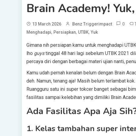
Brain Academy! Yuk,
0
13 March 2026
Benz Triggerimpact
,
,
,
Menghadapi
Persiapkan
UTBK
Yuk
Gimana nih persiapan kamu untuk menghadapi UTBK 
lho
guys
tinggal 48 hari lagi sebelum UTBK 2021 d
percaya diri dengan berbagai materi ujian nanti, pe
Kamu udah pernah kenalan belum dengan Brain Acad
deh. Namun, tenang aja! Masih belum terlambat kok.
Ruangguru satu ini super tokcer banget sebagai bi
fasilitas sampai kelebihan yang dimiliki Brain Aca
Ada Fasilitas Apa Aja Sih
1. Kelas tambahan super inte