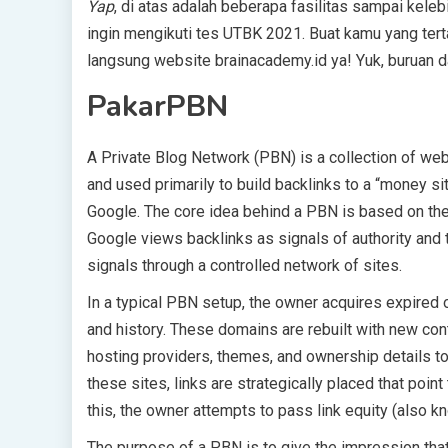
Yap
, di atas adalah beberapa fasilitas sampai kel
ingin mengikuti tes UTBK 2021. Buat kamu yang tert
langsung website brainacademy.id ya! Yuk, buruan d
PakarPBN
A Private Blog Network (PBN) is a collection of webs
and used primarily to build backlinks to a “money sit
Google. The core idea behind a PBN is based on the 
Google views backlinks as signals of authority and 
signals through a controlled network of sites.
In a typical PBN setup, the owner acquires expired o
and history. These domains are rebuilt with new con
hosting providers, themes, and ownership details t
these sites, links are strategically placed that poin
this, the owner attempts to pass link equity (also kn
The purpose of a PBN is to give the impression that 