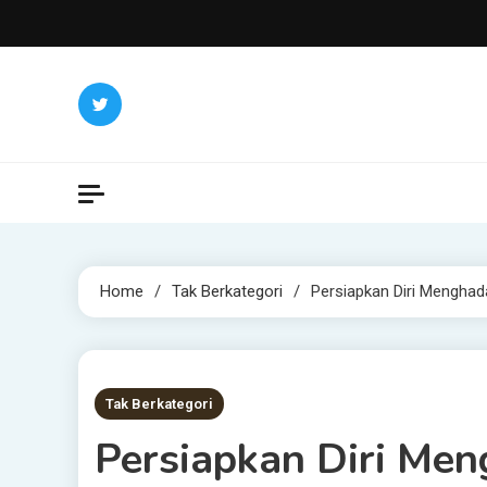
Skip
to
content
Home
Tak Berkategori
Persiapkan Diri Menghad
5 MINS READ
Tak Berkategori
Persiapkan Diri Me