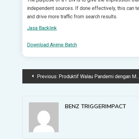
independent sources. If done effectively, this can t
and drive more traffic from search results.
Jasa Backlink
Download Anime Batch
Post
Previous:
Produktif Walau Pandemi dengan Melatih Skill di Skill Academy! Ada Diskon Besar-Besaran untuk Kamu!
navigation
BENZ TRIGGERIMPACT