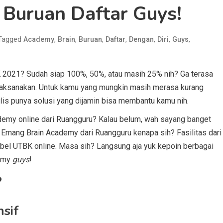
 Buruan Daftar Guys!
Tagged
,
,
,
,
,
,
,
Academy
Brain
Buruan
Daftar
Dengan
Diri
Guys
2021? Sudah siap 100%, 50%, atau masih 25% nih? Ga terasa
ilaksanakan. Untuk kamu yang mungkin masih merasa kurang
nulis punya solusi yang dijamin bisa membantu kamu nih.
emy online dari Ruangguru? Kalau belum, wah sayang banget
 Emang Brain Academy dari Ruangguru kenapa sih? Fasilitas dari
mbel UTBK online. Masa sih? Langsung aja yuk kepoin berbagai
demy
guys
!
?
nsif