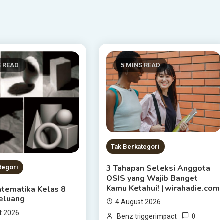
S READ
5 MINS READ
Tak Berkategori
3 Tahapan Seleksi Anggota
tegori
OSIS yang Wajib Banget
Kamu Ketahui! | wirahadie.com
atematika Kelas 8
eluang
4 August 2026
t 2026
0
Benz triggerimpact