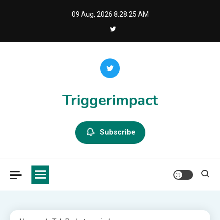
Skip
09 Aug, 2026
8:28:26 AM
to
content
Triggerimpact
Subscribe