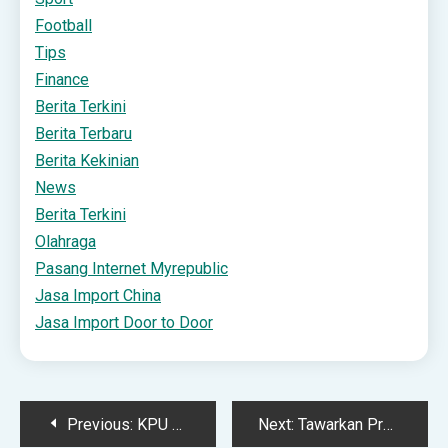
Football
Tips
Finance
Berita Terkini
Berita Terbaru
Berita Kekinian
News
Berita Terkini
Olahraga
Pasang Internet Myrepublic
Jasa Import China
Jasa Import Door to Door
Post
Previous:
KPU Tetapkan 16 Dokumen Capres-Cawapres sebagai Informasi yang Dirahasiakan | TINTAHIJAU.com
Next:
Tawarkan Promo Super Gampang, Tridjaya Elektronik Hadirkan Keluarga Makin Bahagia dan Lengkap | TINTAHIJAU.com