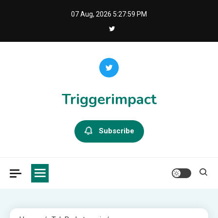
Skip
07 Aug, 2026
5:28:00 PM
to
content
Triggerimpact
Subscribe