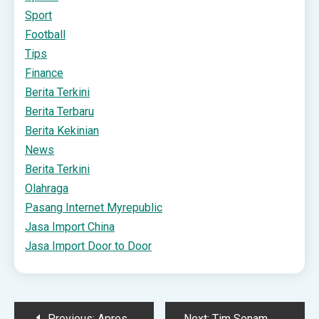
Sport
Football
Tips
Finance
Berita Terkini
Berita Terbaru
Berita Kekinian
News
Berita Terkini
Olahraga
Pasang Internet Myrepublic
Jasa Import China
Jasa Import Door to Door
Post
Previous:
Apresiasi Rotasi Pejabat, Ketua DPRD Subang: Perkuat Tata Kelola Pemerintahan | TINTAHIJAU.com
Next:
Tim Senam Waringkas Subang Raih Juara 1 di Festival HAORNAS Jawa Barat 2025 | TINTAHIJAU.com