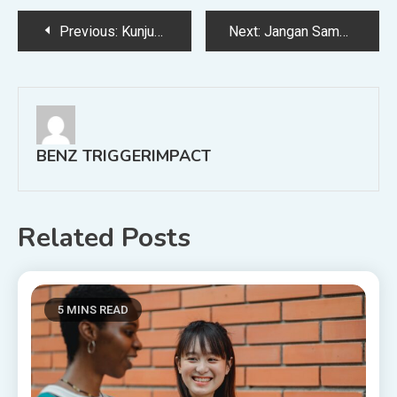
Post
Previous:
Kunjungi Ponpes Al-Mizan Majalengka, Komisi VIII DPR RI Dorong Penguatan Madrasah dan Pesantren – TINTAHIJAU.com
Next:
Jangan Sampai Pecah-Pecah! Begini Cara Merawat Bibir Selama Berpuasa – TINTAHIJAU.com
navigation
BENZ TRIGGERIMPACT
Related Posts
5 MINS READ