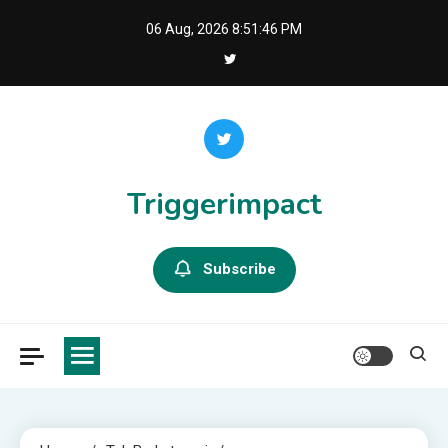
Skip
06 Aug, 2026
8:51:46 PM
to
content
Triggerimpact
Subscribe