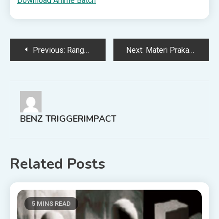
Download Anime Batch
Post
Previous:
Rangkuman Materi Matematika Kelas 7 Bab 2 Himpunan
Next:
Materi Prakarya Kelas 8 Bab 5 Pengolahan Hasil Samping Serealia, Kacang kacangan, dan Umbi Menjadi Produk Pangan | wirahadie.com
navigation
BENZ TRIGGERIMPACT
Related Posts
5 MINS READ